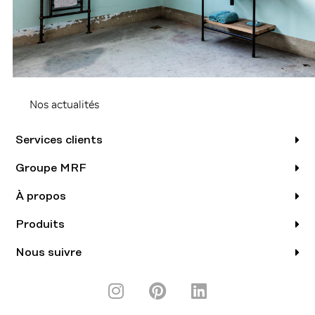
Nos actualités
Services clients
Groupe MRF
À propos
Produits
Nous suivre
I
P
L
n
i
i