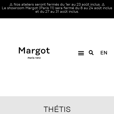
⚠️ Nos ateliers seront fermés du 1er au 23 août inclus. ⚠️
Le showroom Margot (Paris 11) sera fermé du 8 au 24 août inclus
et du 27 au 31 août inclus.
EN
THÉTIS