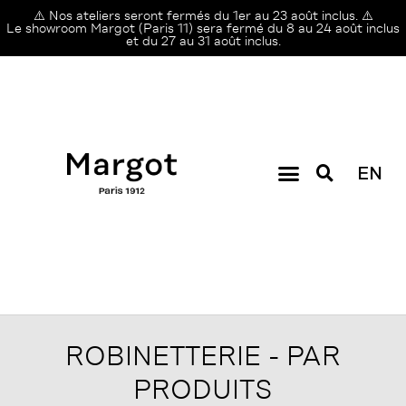
⚠️ Nos ateliers seront fermés du 1er au 23 août inclus. ⚠️
Le showroom Margot (Paris 11) sera fermé du 8 au 24 août inclus
et du 27 au 31 août inclus.
EN
ROBINETTERIE - PAR
PRODUITS