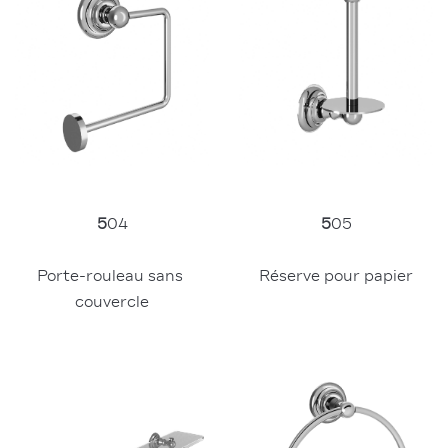
5
04
5
05
Porte-rouleau sans 
Réserve pour papier
couvercle