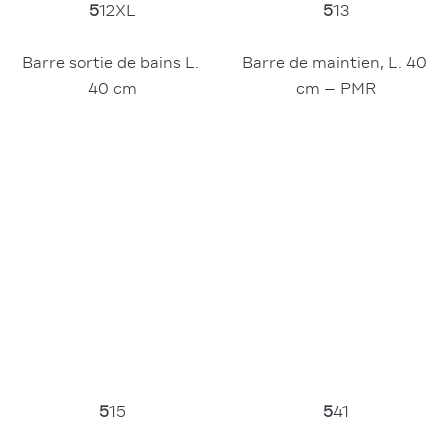
5
12XL
5
13
Barre sortie de bains L. 
Barre de maintien, L. 40 
40 cm
cm – PMR
5
41
5
15