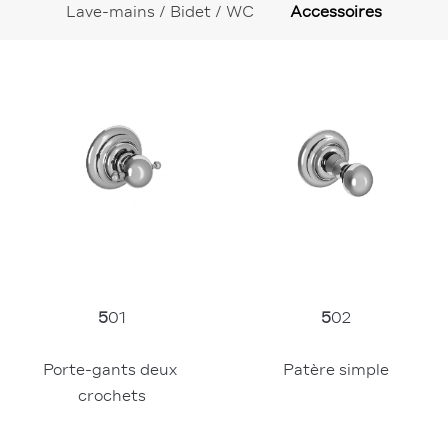
Lave-mains / Bidet / WC
Accessoires
5
02
5
01
Patère simple
Porte-gants deux 
crochets