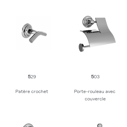
5
29
5
03
Patère crochet
Porte-rouleau avec 
couvercle