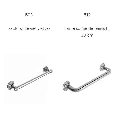
5
12
5
33
Barre sortie de bains L. 
Rack porte-serviettes
30 cm