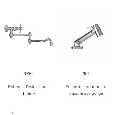
1
PF1
1
61
Robinet d’évier « pot-
Ensemble douchette 
filler »
cuisine sur gorge