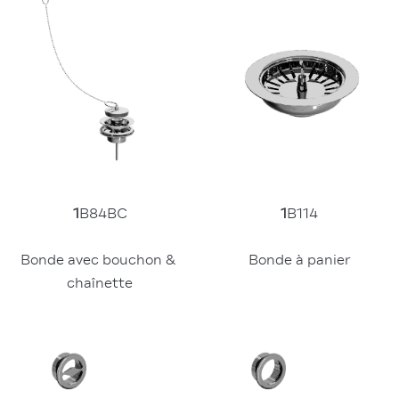
1
B84BC
1
B114
Bonde avec bouchon & 
Bonde à panier
chaînette