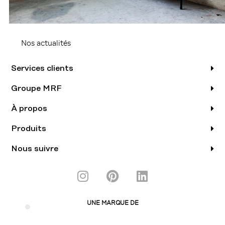
Nos actualités
Services clients
Groupe MRF
À propos
Produits
Nous suivre
I
P
L
n
i
i
s
n
n
UNE MARQUE DE
t
t
k
a
e
e