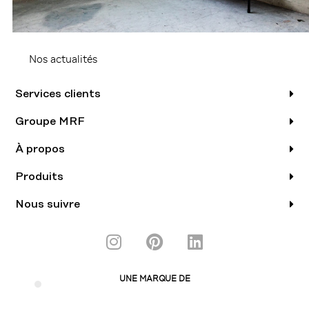
Nos actualités
Services clients
Groupe MRF
À propos
Produits
Nous suivre
I
P
L
n
i
i
s
n
n
UNE MARQUE DE
t
t
k
a
e
e