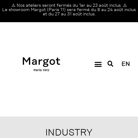
⚠️ Nos ateliers seront fermés du 1er au 23 août inclus. ⚠️
Le showroom Margot (Paris 11) sera fermé du 8 au 24 août inclus
et du 27 au 31 août inclus.
EN
INDUSTRY