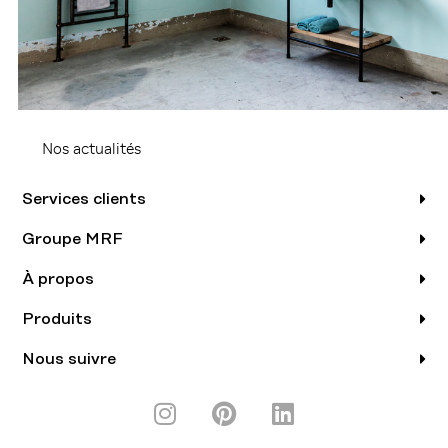
Nos actualités
Services clients
Groupe MRF
À propos
Produits
Nous suivre
I
P
L
n
i
i