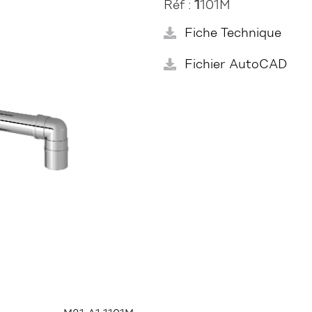
Réf :
1
101M
Fiche Technique
Fichier AutoCAD