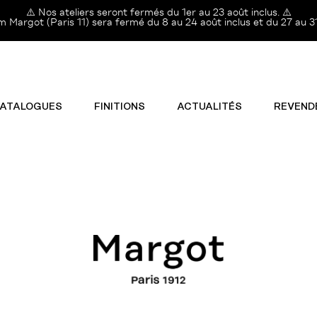
⚠️ Nos ateliers seront fermés du 1er au 23 août inclus. ⚠️
Margot (Paris 11) sera fermé du 8 au 24 août inclus et du 27 au 31
ATALOGUES
FINITIONS
ACTUALITÉS
REVEND