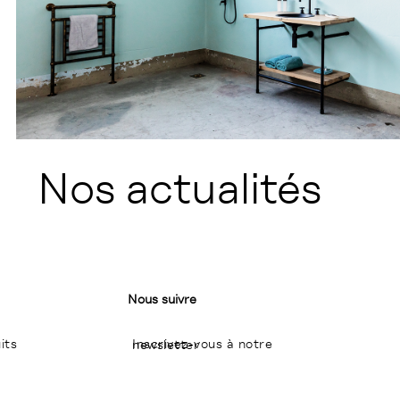
Nos actualités
Nous suivre
its
Inscrivez-vous à notre newsletter
I
P
L