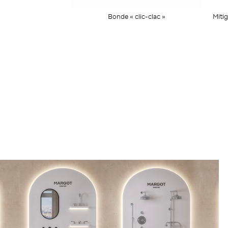
Bonde « clic-clac »
Miti