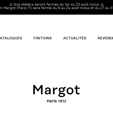
⚠️ Nos ateliers seront fermés du 1er au 23 août inclus. ⚠️
Margot (Paris 11) sera fermé du 8 au 24 août inclus et du 27 au 31
ATALOGUES
FINITIONS
ACTUALITÉS
REVEND