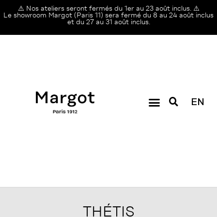
⚠️ Nos ateliers seront fermés du 1er au 23 août inclus. ⚠️
Le showroom Margot (Paris 11) sera fermé du 8 au 24 août inclus
et du 27 au 31 août inclus.
EN
THÉTIS