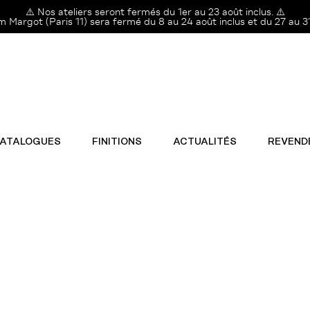
⚠️ Nos ateliers seront fermés du 1er au 23 août inclus. ⚠️
Margot (Paris 11) sera fermé du 8 au 24 août inclus et du 27 au 31
ATALOGUES
FINITIONS
ACTUALITÉS
REVEND