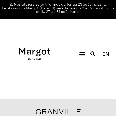
⚠️ Nos ateliers seront fermés du 1er au 23 août inclus. ⚠️
Le showroom Margot (Paris 11) sera fermé du 8 au 24 août inclus
et du 27 au 31 août inclus.
EN
GRANVILLE