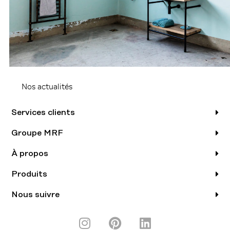
Nos actualités
Services clients
Groupe MRF
À propos
Produits
Nous suivre
I
P
L