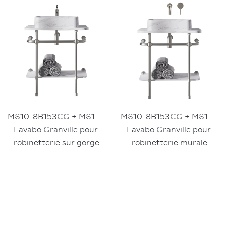
MS10-8B153CG + MS10-8L182CG + MS10-8P182
MS10-8B153CG + MS10-8L082CG + MS10-8P082
Lavabo Granville pour 
Lavabo Granville pour 
robinetterie sur gorge
robinetterie murale