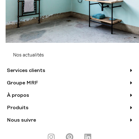
Nos actualités
Services clients
Groupe MRF
À propos
Produits
Nous suivre
I
P
L