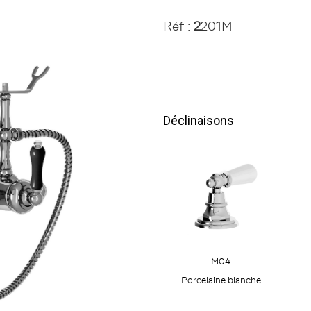
Réf :
2
201M
Déclinaisons
M04
Porcelaine blanche