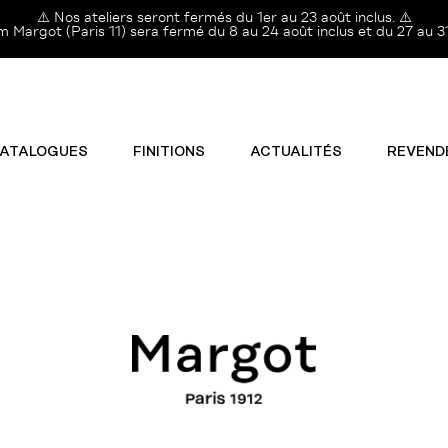
⚠️ Nos ateliers seront fermés du 1er au 23 août inclus. ⚠️
Margot (Paris 11) sera fermé du 8 au 24 août inclus et du 27 au 31
ATALOGUES
FINITIONS
ACTUALITÉS
REVEND