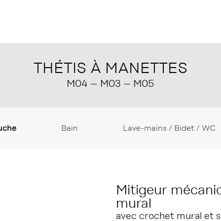
THÉTIS À MANETTES
M04 – M03 – M05
uche
Bain
Lave-mains / Bidet / WC
Mitigeur mécani
mural
avec crochet mural et 