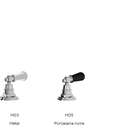
M05
M03
Porcelaine noire
Métal