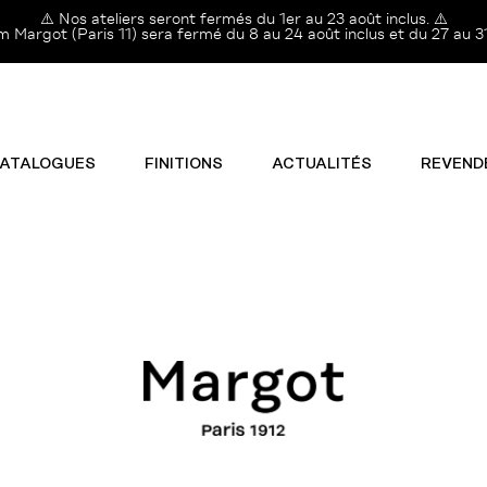
⚠️ Nos ateliers seront fermés du 1er au 23 août inclus. ⚠️
Margot (Paris 11) sera fermé du 8 au 24 août inclus et du 27 au 31
ATALOGUES
FINITIONS
ACTUALITÉS
REVEND