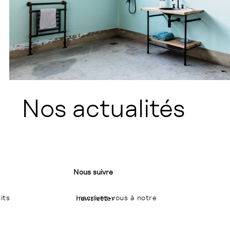
Nos actualités
Nous suivre
its
Inscrivez-vous à notre newsletter
I
P
L