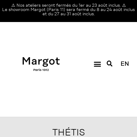
⚠️ Nos ateliers seront fermés du 1er au 23 août inclus. ⚠️
Le showroom Margot (Paris 11) sera fermé du 8 au 24 août inclus
et du 27 au 31 août inclus.
EN
THÉTIS