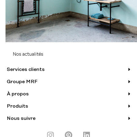
Nos actualités
Services clients
Groupe MRF
À propos
Produits
Nous suivre
I
P
L