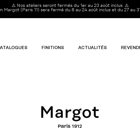
⚠️ Nos ateliers seront fermés du 1er au 23 août inclus. ⚠️
Margot (Paris 11) sera fermé du 8 au 24 août inclus et du 27 au 31
ATALOGUES
FINITIONS
ACTUALITÉS
REVEND