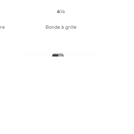
4
14
re
Bonde à grille