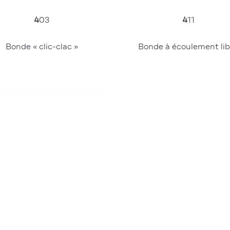
4
03
4
11
Bonde « clic-clac »
Bonde à écoulement lib