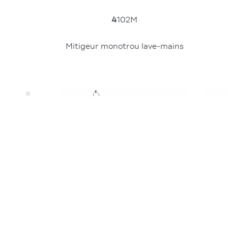
4
102M
Mitigeur monotrou lave-mains