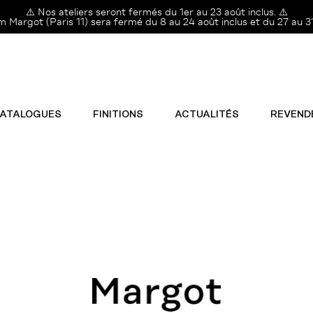
⚠️ Nos ateliers seront fermés du 1er au 23 août inclus. ⚠️
Margot (Paris 11) sera fermé du 8 au 24 août inclus et du 27 au 31
ATALOGUES
FINITIONS
ACTUALITÉS
REVEND