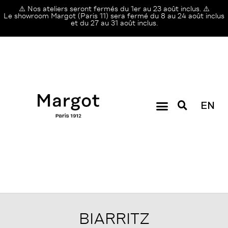
⚠️ Nos ateliers seront fermés du 1er au 23 août inclus. ⚠️
Le showroom Margot (Paris 11) sera fermé du 8 au 24 août inclus
et du 27 au 31 août inclus.
EN
BIARRITZ