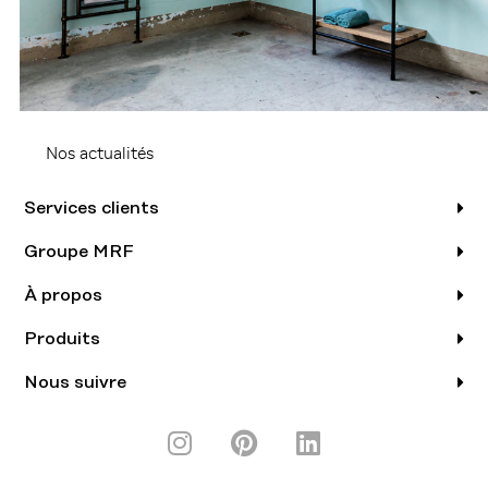
Nos actualités
Services clients
Groupe MRF
À propos
Produits
Nous suivre
I
P
L
n
i
i