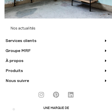
Nos actualités
Services clients
Groupe MRF
À propos
Produits
Nous suivre
I
P
L
n
i
i
s
n
n
UNE MARQUE DE