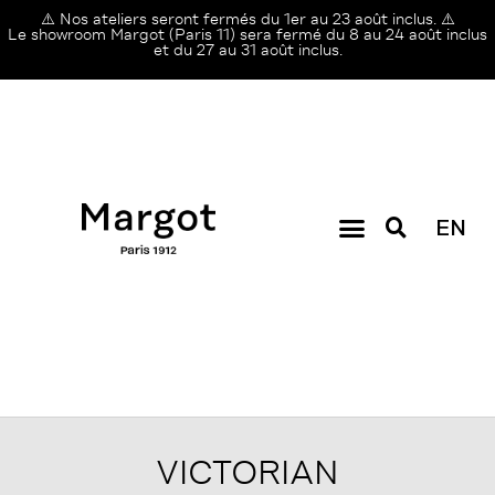
⚠️ Nos ateliers seront fermés du 1er au 23 août inclus. ⚠️
Le showroom Margot (Paris 11) sera fermé du 8 au 24 août inclus
et du 27 au 31 août inclus.
EN
VICTORIAN