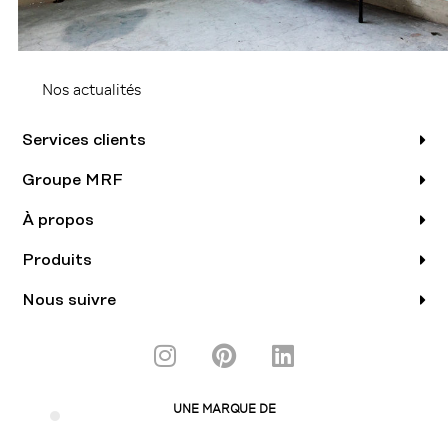
Nos actualités
Services clients
Groupe MRF
À propos
Produits
Nous suivre
I
P
L
n
i
i
s
n
n
UNE MARQUE DE
t
t
k