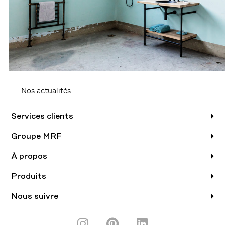
Nos actualités
Services clients
Groupe MRF
À propos
Produits
Nous suivre
I
P
L