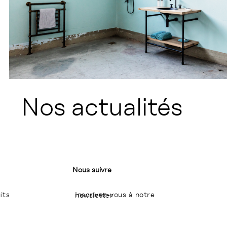
Nos actualités
Nous suivre
its
Inscrivez-vous à notre newsletter
I
P
L