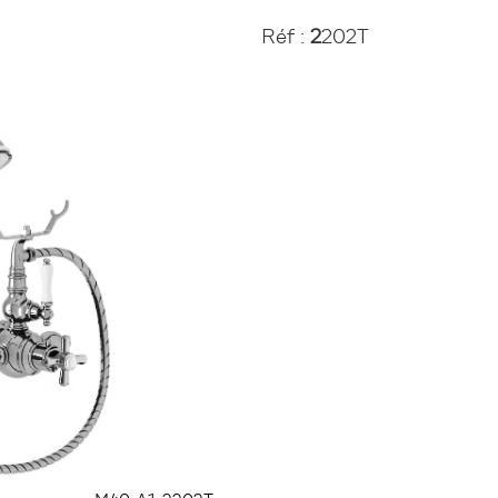
Réf :
2
202T