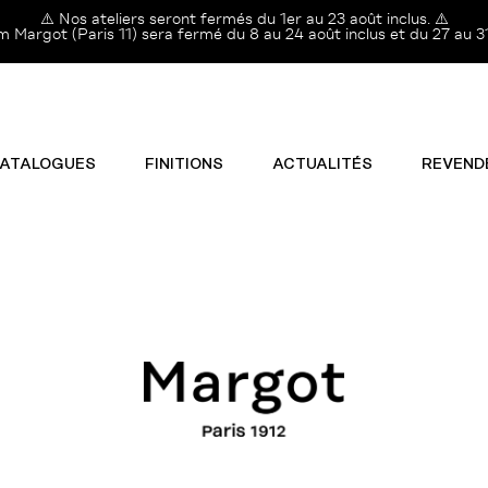
⚠️ Nos ateliers seront fermés du 1er au 23 août inclus. ⚠️
Margot (Paris 11) sera fermé du 8 au 24 août inclus et du 27 au 31
ATALOGUES
FINITIONS
ACTUALITÉS
REVEND