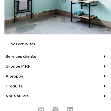
Nos actualités
Services clients
Groupe MRF
À propos
Produits
Nous suivre
I
P
L