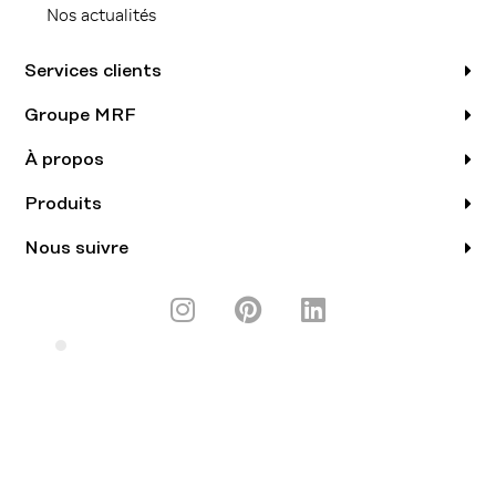
Nos actualités
Services clients
Groupe MRF
À propos
Produits
Nous suivre
I
P
L
n
i
i
s
n
n
UNE MARQUE DE
t
t
k
a
e
e
g
r
d
r
e
i