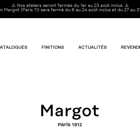
⚠️ Nos ateliers seront fermés du 1er au 23 août inclus. ⚠️
Margot (Paris 11) sera fermé du 8 au 24 août inclus et du 27 au 31
ATALOGUES
FINITIONS
ACTUALITÉS
REVEND