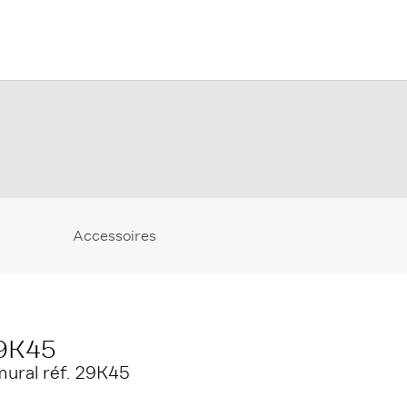
Accessoires
29K45
mural réf. 29K45