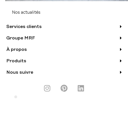
Nos actualités
Services clients
Groupe MRF
À propos
Produits
Nous suivre
I
P
L
n
i
i
s
n
n
UNE MARQUE DE
t
t
k
a
e
e
g
r
d