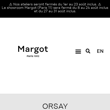
⚠️ Nos ateliers seront fermés du 1er au 23 août inclus. ⚠️
Le showroom Margot (Paris 11) sera fermé du 8 au 24 août inclus
et du 27 au 31 août inclus.
EN
ORSAY