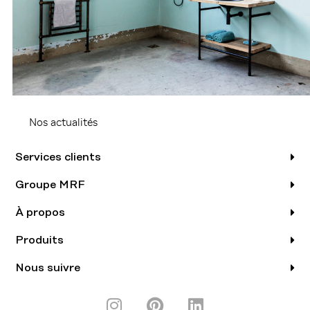
Nos actualités
Services clients
Groupe MRF
À propos
Produits
Nous suivre
I
P
L