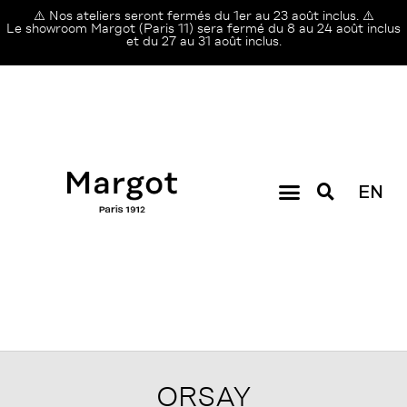
⚠️ Nos ateliers seront fermés du 1er au 23 août inclus. ⚠️
Le showroom Margot (Paris 11) sera fermé du 8 au 24 août inclus
et du 27 au 31 août inclus.
EN
ORSAY