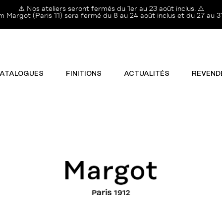
⚠️ Nos ateliers seront fermés du 1er au 23 août inclus. ⚠️
Margot (Paris 11) sera fermé du 8 au 24 août inclus et du 27 au 31
ATALOGUES
FINITIONS
ACTUALITÉS
REVEND