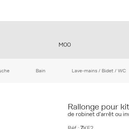
M00
uche
Bain
Lave-mains / Bidet / WC
Rallonge pour kit
de robinet d'arrêt ou i
Réf :
7
KE2