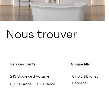
Nous trouver
Services clients
Groupe MRF
213 Boulevard Voltaire
Cristal&Bronze
Serdaneli
80100 Abbeville – France
Miroir Brot
+33 (0)3 22 23 24 25
Contact