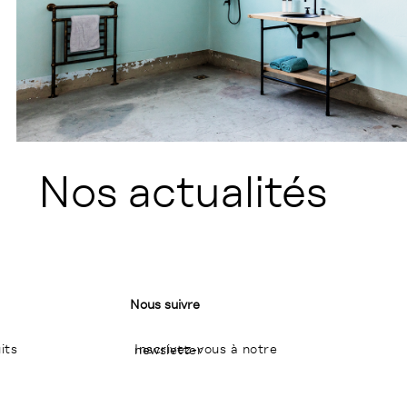
Nos actualités
Nous suivre
its
Inscrivez-vous à notre newsletter
I
P
L