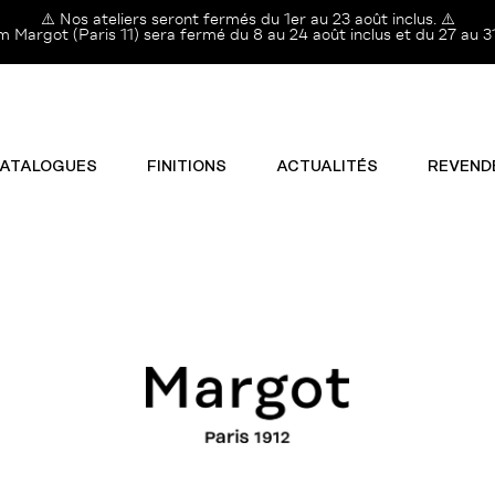
⚠️ Nos ateliers seront fermés du 1er au 23 août inclus. ⚠️
Margot (Paris 11) sera fermé du 8 au 24 août inclus et du 27 au 31
ATALOGUES
FINITIONS
ACTUALITÉS
REVEND