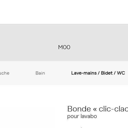
M00
uche
Bain
Lave-mains / Bidet / WC
Bonde « clic-clac
pour lavabo