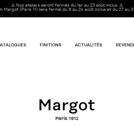
⚠️ Nos ateliers seront fermés du 1er au 23 août inclus. ⚠️
Margot (Paris 11) sera fermé du 8 au 24 août inclus et du 27 au 31
ATALOGUES
FINITIONS
ACTUALITÉS
REVEND