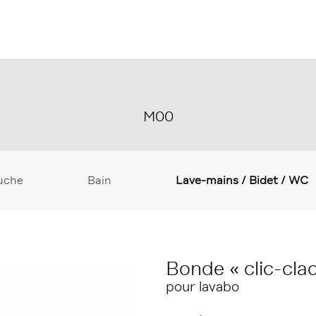
M00
uche
Bain
Lave-mains / Bidet / WC
Bonde « clic-clac
pour lavabo