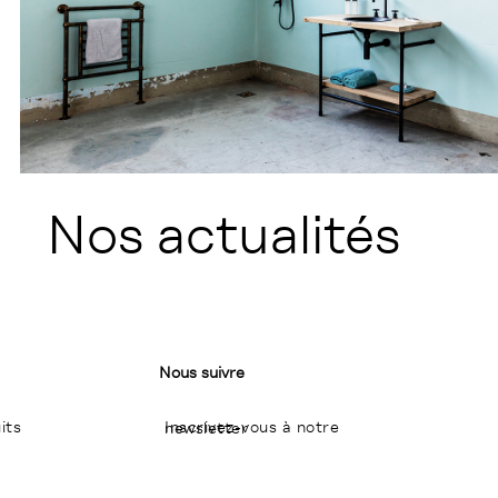
Nos actualités
Nous suivre
its
Inscrivez-vous à notre newsletter
I
P
L