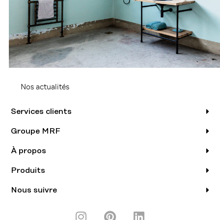
Nos actualités
Services clients
Groupe MRF
À propos
Produits
Nous suivre
I
P
L