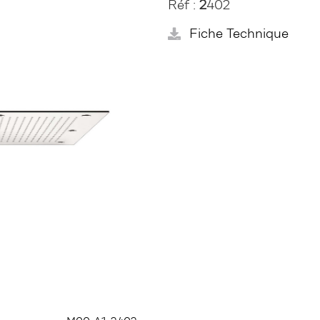
Réf :
2
402
Fiche Technique