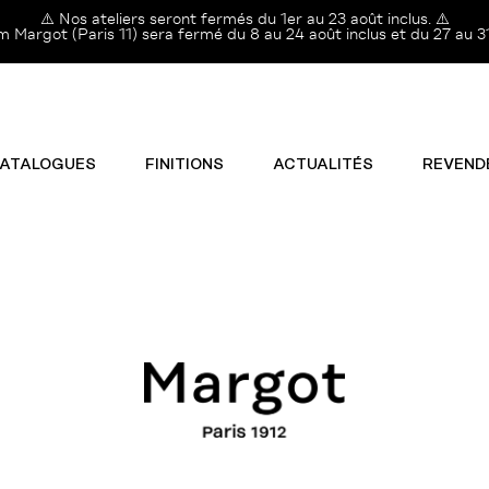
⚠️ Nos ateliers seront fermés du 1er au 23 août inclus. ⚠️
Margot (Paris 11) sera fermé du 8 au 24 août inclus et du 27 au 31
ATALOGUES
FINITIONS
ACTUALITÉS
REVEND