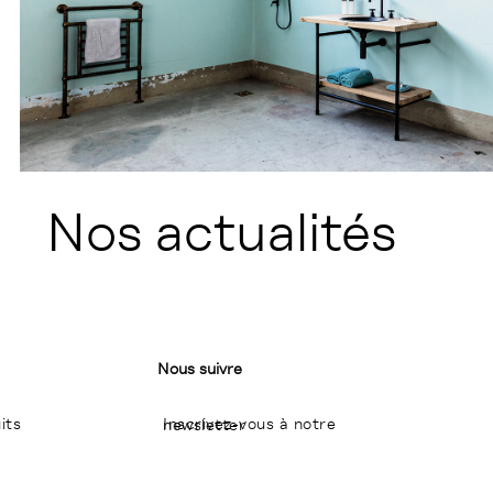
Nos actualités
Nous suivre
its
Inscrivez-vous à notre newsletter
I
P
L