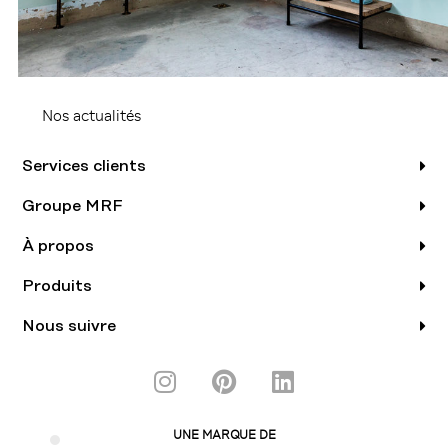
Nos actualités
Services clients
Groupe MRF
À propos
Produits
Nous suivre
I
P
L
n
i
i
s
n
n
UNE MARQUE DE