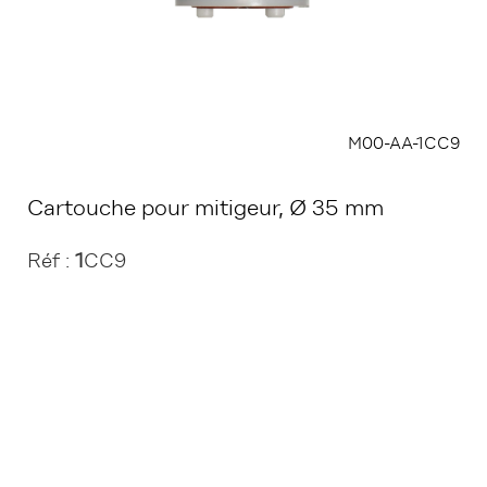
M00-AA-1CC9
Cartouche pour mitigeur, Ø 35 mm
Réf :
1
CC9